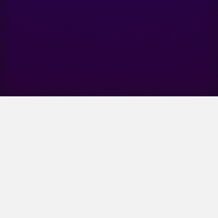
A Propos
Légal
Equipe
Mentions Légales
Partenaires
CGU
Contact
DISMATIX